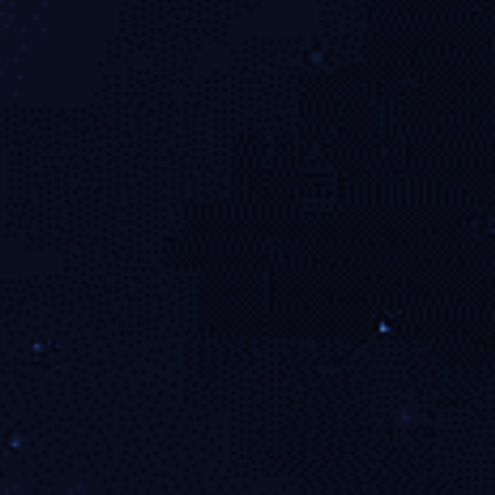
下一篇：
麦迪盛赞班凯罗表现出色预言活塞