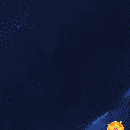
时更新功能使得他们能
球迷可以立即在社交平
热爱。
关于自己喜欢球队的信
而积极参与到足球运动
IFA宣布实施实时更
国家重视青年培训和基
具针对性的训练计划及