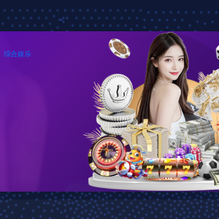
App
关于我们
体育动态
全球体育盛事
门体育项目。
容实时更新
。