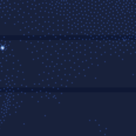
足国家队排名将实时更新方便球
2026-05-31 13:34
39 次阅读
首页
/
体育动态
最受欢迎的体育项目之一，吸引了越来越多的关注。国际足联（F
名进行实时更新。这一新举措不仅为球迷提供了更便捷的信息获
和公正性。本文将从四个方面详细阐述这一政策的意义，包括实
国球队竞争力的促进以及未来展望等，为读者全面解读这一重要