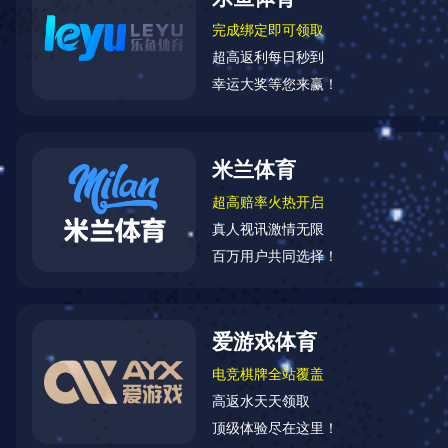
FIFA宣布男女
近年来，足球作为全球
对男女足国家队的排
升足球赛事的透明度
迷体验的影响、对各