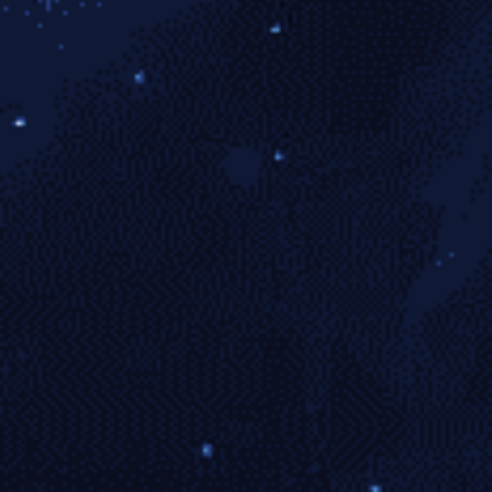
上一篇：
阿劳霍坚定留守巴萨期待世界杯带…
延伸阅读
1.
巴坎布在民主刚果游行庆典中高喊标语展现
2026-05-29
2.
英媒分析阿隆索若执教切尔西琼阿梅尼居莱
2026-07-01
3.
布冯：我将继续追逐梦想争取金球奖直到43
2026-06-17