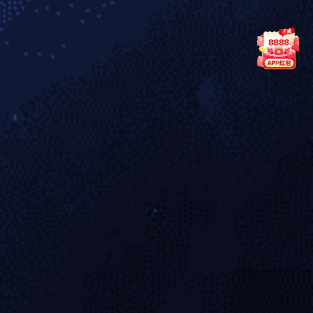
会，让全世界都能体会
。这一举措不仅为球迷
体竞技水平提高。同
平道路。
高频率接触到这项运
事业贡献力量，实现真