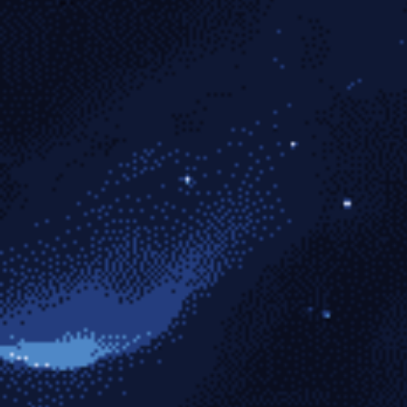
最后，希望这一政策
到这项美丽运动带来
总结：
综上所述，FIFA宣
提供了方便快捷的信
时，它也为女子足球
A最后，我们期待这
动，同时也希望世界
正意义上的团结与合