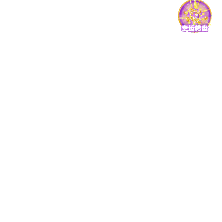
拔到一线队，不仅能增强竞争力，还有助于节约转会
成本，从而实现可持续发展。
3、重整旗鼓的重要性
面对如此困境，对于利物浦而言，“重整旗鼓”绝非一
句空话，而是必须采取的一项战略举措。在卡拉格看
来，这不仅关乎当前赛季，更会影响到未来几个赛季
的发展方向。
首先，通过重新审视团队结构与人员配置，可以有效
激发每位球员的潜力，提高整体竞技水平。这包括明
确各自角色，加强合作意识，以提升团队凝聚力与执
行力。
其次，从心理角度来看，一个成功的新开端可以帮助