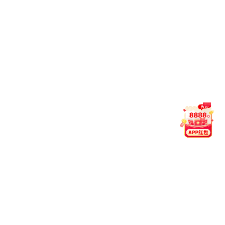
队员们重新建立信心。在经历了一系列挫折后，通过
有效管理与激励，让他们再次相信自己的能力，将是
重建过程中的关键环节。
4、未来展望与希望
卡拉格期待着新赛季能够给利物浦带来新的机会，而
这需要全体上下共同努力，以实现目标。他认为，只
要步伐稳健，就能够迎来崭新的局面。
首先，从长远来看，在斯洛特的带领下，如果能够逐
步解决目前存在的问题，那么利物浦很有可能再次回
到争冠行列。这不仅关乎荣誉，也关系到俱乐部未来
的发展规划及市场吸引力。
其次，与此同时，全体支持者也应该给予球队足够耐