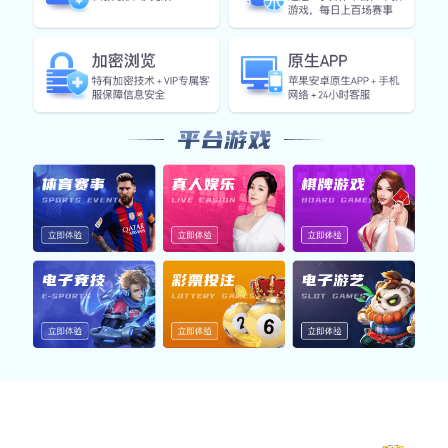
了负面影响。面对强敌时，队员们常常显得畏手畏
脚，缺乏斗志。这种状态不仅影响了比赛结果，也让
整个更衣室气氛变得紧张而压抑。
2、斯洛特执教潜力分析
随着卡拉格对现状的不满，他对新任主帅斯洛特寄予
厚望。在他看来，斯洛特是一位具备出色执教能力和
丰富战术理念的教练，可以引领利物浦走出困境。
首先，斯洛特在之前执教经历中展现出的战术灵活
性，使他能够针对不同对手制定相应策略。他善于调
动队员积极性，并能根据场上情况迅速做出调整，这
对于当前状态低迷的利物浦而言尤为重要。
其次，斯洛特擅长培养年轻球员，这为利物浦提供了
更多的发展空间。在当前经济压力下，将年轻球员提