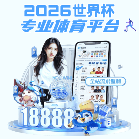
立即注册
世界杯开户网
带您畅享全球体
育盛事
专业平台，数据精准，
高清直播
覆盖热门体育项
目。
聚焦足球、篮球、电竞等赛事，
每日内容实时更
新
。
极速访问
下载APP